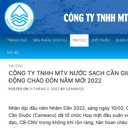
Skip
to
content
TRANG CHỦ
SẢN PHẨM, DỊCH VỤ
TIN TỨC
GIỚI THIỆU
QUAN 
NỘI BỘ
TIN TỨC
CÔNG TY TNHH MTV NƯỚC SẠCH CẦN GI
ĐỘNG CHÀO ĐÓN NĂM MỚI 2022
POSTED ON
11 THÁNG 2, 2022
BY
CANWACO
Nhân dịp đầu năm Nhâm Dần 2022, sáng ngày 10/02,
Cần Giuộc (Canwaco) đã tổ chức Họp mặt đầu xuân với
đạo, CB-CNV trong không khí rộn ràng, hân hoan chào 