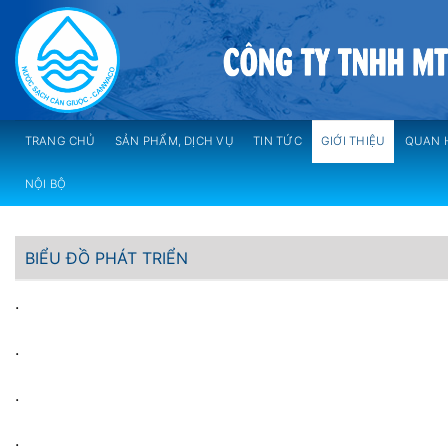
Skip
to
content
TRANG CHỦ
SẢN PHẨM, DỊCH VỤ
TIN TỨC
GIỚI THIỆU
QUAN 
NỘI BỘ
BIỂU ĐỒ PHÁT TRIỂN
.
.
.
.