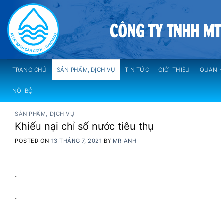
Skip
to
content
TRANG CHỦ
SẢN PHẨM, DỊCH VỤ
TIN TỨC
GIỚI THIỆU
QUAN 
NỘI BỘ
SẢN PHẨM, DỊCH VỤ
Khiếu nại chỉ số nước tiêu thụ
POSTED ON
13 THÁNG 7, 2021
BY
MR ANH
.
.
.