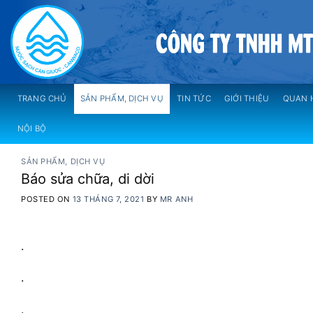
Skip
to
content
TRANG CHỦ
SẢN PHẨM, DỊCH VỤ
TIN TỨC
GIỚI THIỆU
QUAN 
NỘI BỘ
SẢN PHẨM, DỊCH VỤ
Báo sửa chữa, di dời
POSTED ON
13 THÁNG 7, 2021
BY
MR ANH
.
.
.