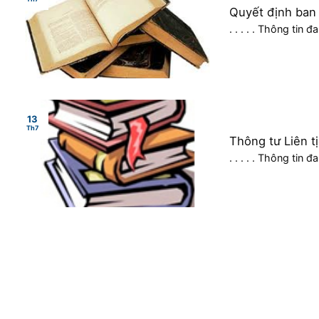
Quyết định ban
cấp nước
. . . . . Thông tin 
13
Th7
Thông tư Liên t
AT-VSLĐ
. . . . . Thông tin 