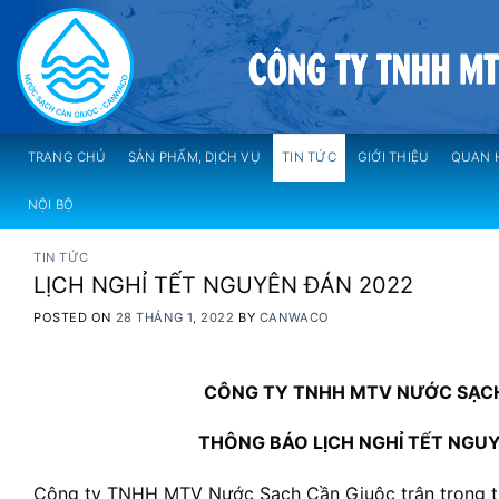
Skip
to
content
TRANG CHỦ
SẢN PHẨM, DỊCH VỤ
TIN TỨC
GIỚI THIỆU
QUAN 
NỘI BỘ
TIN TỨC
LỊCH NGHỈ TẾT NGUYÊN ĐÁN 2022
POSTED ON
28 THÁNG 1, 2022
BY
CANWACO
CÔNG TY TNHH MTV NƯỚC SẠC
THÔNG BÁO LỊCH NGHỈ TẾT NGU
Công ty TNHH MTV Nước Sạch Cần Giuộc trân trọng 