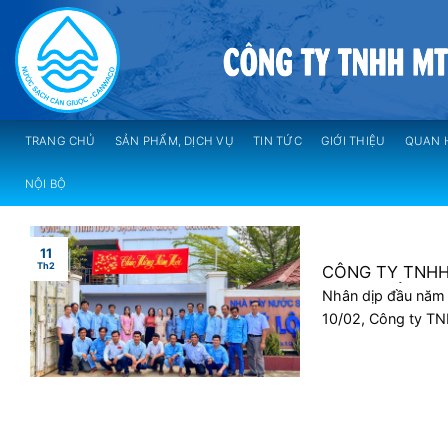
Skip
to
content
TRANG CHỦ
SẢN PHẨM, DỊCH VỤ
TIN TỨC
GIỚI THIỆU
QUAN 
NỘI BỘ
11
Th2
CÔNG TY TNHH
GIUỘC TỔ CHỨ
Nhân dịp đầu năm
ĐÓN NĂM MỚI 
10/02, Công ty TN