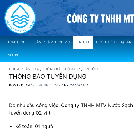
Skip
to
content
TRANG CHỦ
SẢN PHẨM, DỊCH VỤ
TIN TỨC
GIỚI THIỆU
QUAN 
NỘI BỘ
CHƯA PHÂN LOẠI
,
THÔNG BÁO CÔNG TY
,
TIN TỨC
THÔNG BÁO TUYỂN DỤNG
POSTED ON
18 THÁNG 2, 2022
BY
CANWACO
Do nhu cầu công việc, Công ty TNHH MTV Nước Sạch 
tuyển dụng 02 vị trí:
Kế toán: 01 người