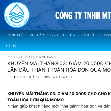
Skip
to
content
TRANG CHỦ
SẢN PHẨM, DỊCH VỤ
TIN TỨC
GIỚI THIỆU
QUAN 
NỘI BỘ
DỊCH VỤ & HỖ TRỢ KHÁCH HÀNG
KHUYẾN MÃI THÁNG 03: GIẢM 20.000Đ 
LẦN ĐẦU THANH TOÁN HÓA ĐƠN QUA M
POSTED ON
3 THÁNG 3, 2022
BY
CANWACO
KHUYẾN MÃI THÁNG 03: GIẢM 20.000Đ CHO CHO 
TOÁN HÓA ĐƠN QUA MOMO
Nhằm giúp khách hàng mới “nhẹ gánh” hóa đơn và đánh