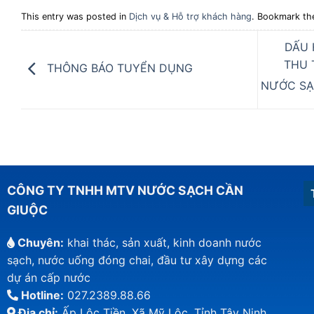
This entry was posted in
Dịch vụ & Hỗ trợ khách hàng
. Bookmark t
DẤU 
THU 
THÔNG BÁO TUYỂN DỤNG
NƯỚC SẠ
CÔNG TY TNHH MTV NƯỚC SẠCH CẦN
GIUỘC
Chuyên:
khai thác, sản xuất, kinh doanh nước
sạch, nước uống đóng chai, đầu tư xây dựng các
dự án cấp nước
Hotline:
027.2389.88.66
Địa chỉ:
Ấp Lộc Tiền, Xã Mỹ Lộc, Tỉnh Tây Ninh,