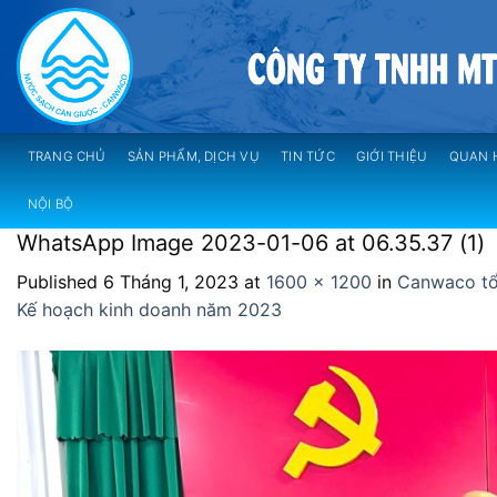
Skip
to
content
TRANG CHỦ
SẢN PHẨM, DỊCH VỤ
TIN TỨC
GIỚI THIỆU
QUAN 
NỘI BỘ
WhatsApp Image 2023-01-06 at 06.35.37 (1)
Published
6 Tháng 1, 2023
at
1600 × 1200
in
Canwaco tổ
Kế hoạch kinh doanh năm 2023