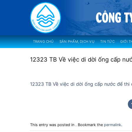
Skip
to
content
TRANG CHỦ
SẢN PHẨM, DỊCH VỤ
TIN TỨC
GIỚI T
12323 TB Về việc di dời ống cấp nư
12323 TB Về việc di dời ống cấp nước để th
This entry was posted in . Bookmark the
permalink
.