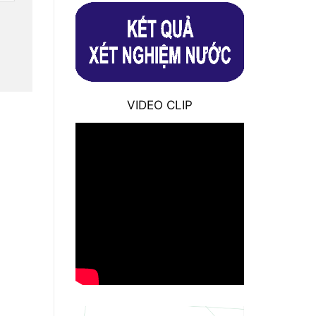
VIDEO CLIP
12323 TB Về việc di dời ống
cấp nước để thi công cống dọc
thuộc đường 835b và 826