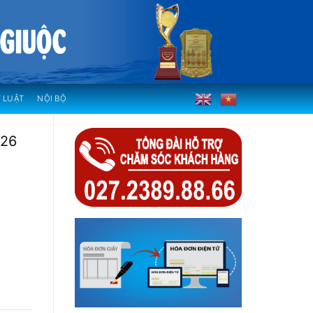
 LUẬT
NỘI BỘ
826