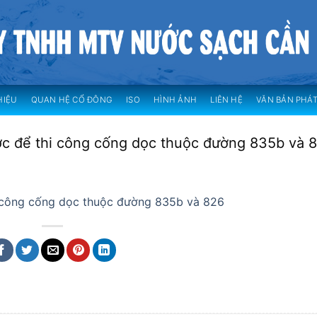
HIỆU
QUAN HỆ CỔ ĐÔNG
ISO
HÌNH ẢNH
LIÊN HỆ
VĂN BẢN PHÁT
ớc để thi công cống dọc thuộc đường 835b và 
i công cống dọc thuộc đường 835b và 826