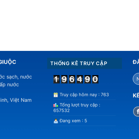
GIUỘC
Đ
THỐNG KÊ TRUY CẬP
ước sạch, nước
cấp nước
Truy cập hôm nay : 763
KẾ
inh, Việt Nam
Tổng lượt truy cập :
657532
Đang xem : 5