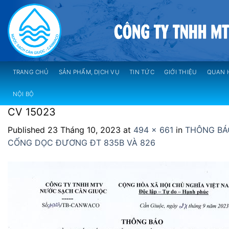
Skip
to
content
TRANG CHỦ
SẢN PHẨM, DỊCH VỤ
TIN TỨC
GIỚI THIỆU
QUAN 
NỘI BỘ
CV 15023
Published
23 Tháng 10, 2023
at
494 × 661
in
THÔNG BÁ
CỐNG DỌC ĐƯƠNG ĐT 835B VÀ 826