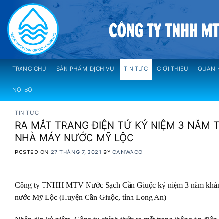
Skip
to
content
TRANG CHỦ
SẢN PHẨM, DỊCH VỤ
TIN TỨC
GIỚI THIỆU
QUAN 
NỘI BỘ
TIN TỨC
RA MẮT TRANG ĐIỆN TỬ KỶ NIỆM 3 NĂM
NHÀ MÁY NƯỚC MỸ LỘC
POSTED ON
27 THÁNG 7, 2021
BY
CANWACO
Công ty TNHH MTV Nước Sạch Cần Giuộc kỷ niệm 3 năm khánh
nước Mỹ Lộc (Huyện Cần Giuộc, tỉnh Long An)