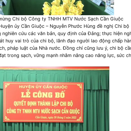
c mừng Chi bộ Công ty TNHH MTV Nước Sạch Cần Giuộc
ực Huyện ủy Cần Giuộc – Nguyễn Phước Hùng đề nghị Chi bộ
nghiên cứu các văn bản, quy định của Đảng; thực hiện ng
át huy vai trò của chi bộ, lãnh đạo người lao động chấp hà
ch, pháp luật của Nhà nước. Đồng chí cũng lưu ý, chi bộ cầ
 đạt trong sạch, vững mạnh nhằm nâng cao năng lực, sức ch