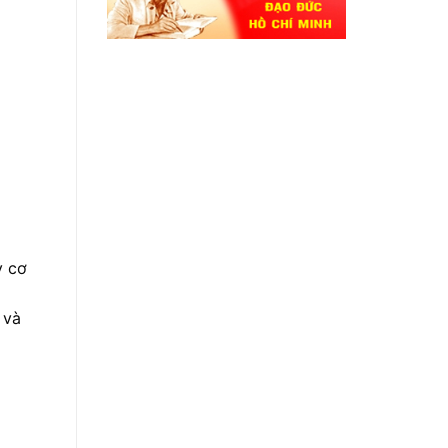
y cơ
 và