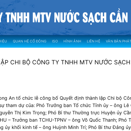
HIỆU
QUAN HỆ CỔ ĐÔNG
ISO
HÌNH ẢNH
LIÊN HỆ
VĂN BẢN PHÁT
LẬP CHI BỘ CÔNG TY TNHH MTV NƯỚC SẠCH
ong An tổ chức lễ công bố Quyết định thành lập Chi bộ Cô
ự tham dự của: Phó Trưởng ban Tổ chức Tỉnh ủy – ông Lê
uyễn Thị Kim Trọng; Phó Bí thư Thường trực Huyện ủy Cầ
VHU – Trưởng ban TCHU-TPNV – ông Võ Quốc Thanh; Phó 
ủy khối kinh tế – ông Huỳnh Minh Trí; Phó Bí thư Đảng ủy