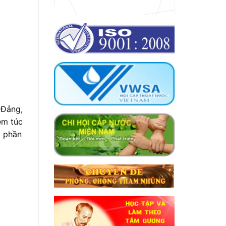
 Đảng,
êm túc
p phần