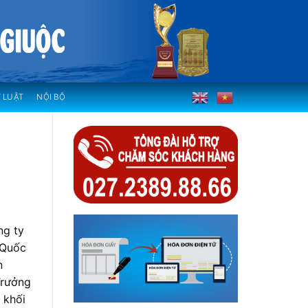
 LUẬT
NỘI BỘ
ng ty
 Quốc
n
Trưởng
 khối