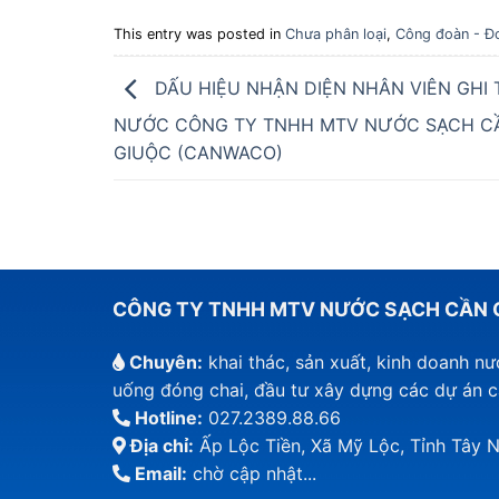
This entry was posted in
Chưa phân loại
,
Công đoàn - Đo
DẤU HIỆU NHẬN DIỆN NHÂN VIÊN GHI 
NƯỚC CÔNG TY TNHH MTV NƯỚC SẠCH C
GIUỘC (CANWACO)
CÔNG TY TNHH MTV NƯỚC SẠCH CẦN 
Chuyên:
khai thác, sản xuất, kinh doanh n
uống đóng chai, đầu tư xây dựng các dự án 
Hotline:
027.2389.88.66
Địa chỉ:
Ấp Lộc Tiền, Xã Mỹ Lộc, Tỉnh Tây N
Email:
chờ cập nhật...