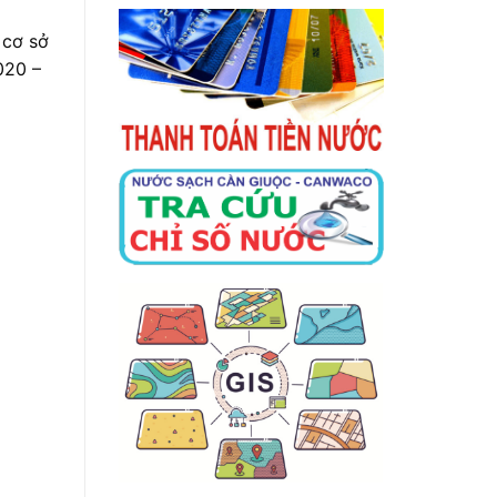
 cơ sở
020 –