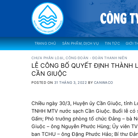
Skip
to
content
TRANG CHỦ
SẢN PHẨM, DỊCH VỤ
TIN TỨC
GIỚI T
CHƯA PHÂN LOẠI
,
CÔNG ĐOÀN - ĐOÀN THANH NIÊN
LỄ CÔNG BỐ QUYẾT ĐỊNH THÀNH 
CẦN GIUỘC
POSTED ON
31 THÁNG 3, 2022
BY
CANWACO
Chiều ngày 30/3, Huyện ủy Cần Giuộc, tỉnh L
TNHH MTV nước sạch Cần Giuộc. Buổi lễ có s
Gấm; Phó trưởng phòng tổ chức Đảng – bà Ng
Giuộc – ông Nguyễn Phước Hùng; Ủy viên T
ban TCHU – ông Đặng Phước Hảo; Bí thư Đảng 