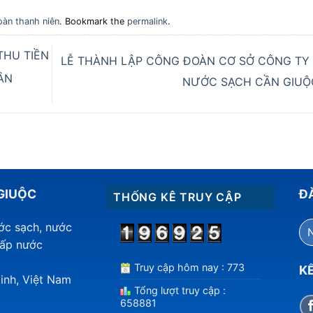
àn thanh niên
. Bookmark the
permalink
.
THU TIỀN
LỄ THÀNH LẬP CÔNG ĐOÀN CƠ SỞ CÔNG TY
ẦN
NƯỚC SẠCH CẦN GIU
GIUỘC
Đ
THỐNG KÊ TRUY CẬP
ước sạch, nước
cấp nước
Truy cập hôm nay : 773
KẾ
inh, Việt Nam
Tổng lượt truy cập :
658881