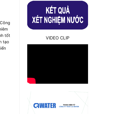
 Công
hiêm
nh tốt
VIDEO CLIP
n tạo
iến