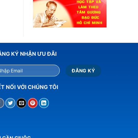
ĂNG KÝ NHẬN ƯU ĐÃI
T NỐI VỚI CHÚNG TÔI