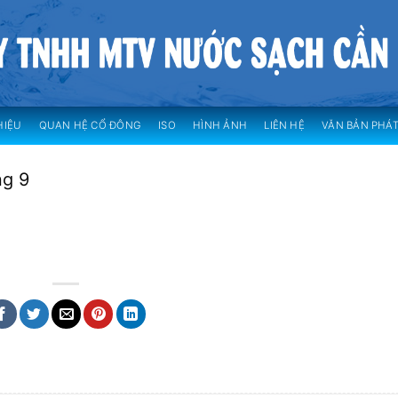
HIỆU
QUAN HỆ CỔ ĐÔNG
ISO
HÌNH ẢNH
LIÊN HỆ
VĂN BẢN PHÁT
ng 9