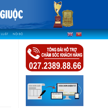
 LUẬT
NỘI BỘ