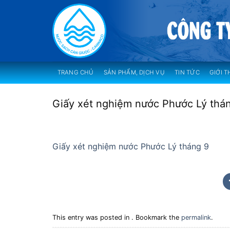
Skip
to
content
TRANG CHỦ
SẢN PHẨM, DỊCH VỤ
TIN TỨC
GIỚI T
Giấy xét nghiệm nước Phước Lý thá
Giấy xét nghiệm nước Phước Lý tháng 9
This entry was posted in . Bookmark the
permalink
.