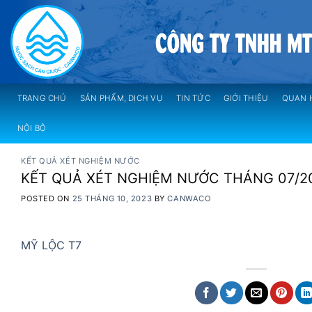
Skip
to
content
TRANG CHỦ
SẢN PHẨM, DỊCH VỤ
TIN TỨC
GIỚI THIỆU
QUAN 
NỘI BỘ
KẾT QUẢ XÉT NGHIỆM NƯỚC
KẾT QUẢ XÉT NGHIỆM NƯỚC THÁNG 07/2
POSTED ON
25 THÁNG 10, 2023
BY
CANWACO
MỸ LỘC T7