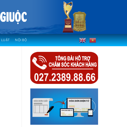
 LUẬT
NỘI BỘ