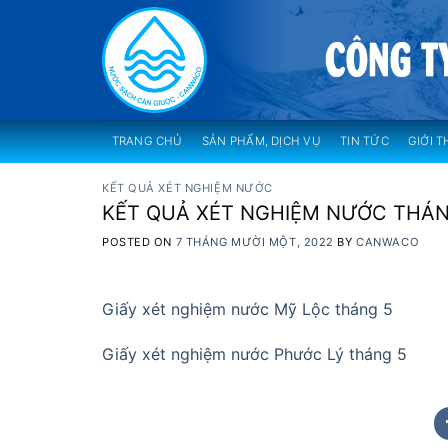
Skip
to
content
TRANG CHỦ
SẢN PHẨM, DỊCH VỤ
TIN TỨC
GIỚI T
KẾT QUẢ XÉT NGHIỆM NƯỚC
KẾT QUẢ XÉT NGHIỆM NƯỚC THÁN
POSTED ON
7 THÁNG MƯỜI MỘT, 2022
BY
CANWACO
Giấy xét nghiệm nước Mỹ Lộc tháng 5
Giấy xét nghiệm nước Phước Lý tháng 5