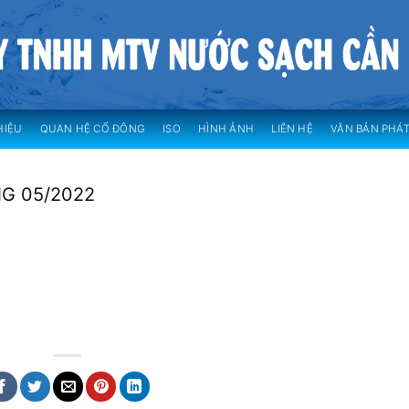
HIỆU
QUAN HỆ CỔ ĐÔNG
ISO
HÌNH ẢNH
LIÊN HỆ
VĂN BẢN PHÁT
G 05/2022