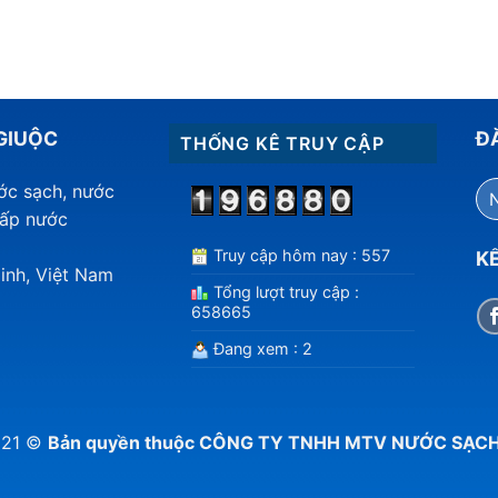
GIUỘC
Đ
THỐNG KÊ TRUY CẬP
ước sạch, nước
cấp nước
Truy cập hôm nay : 557
KẾ
inh, Việt Nam
Tổng lượt truy cập :
658665
Đang xem : 2
021 ©
Bản quyền thuộc CÔNG TY TNHH MTV NƯỚC SẠC