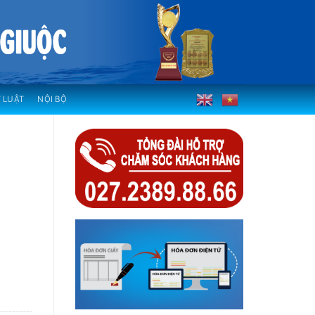
 LUẬT
NỘI BỘ