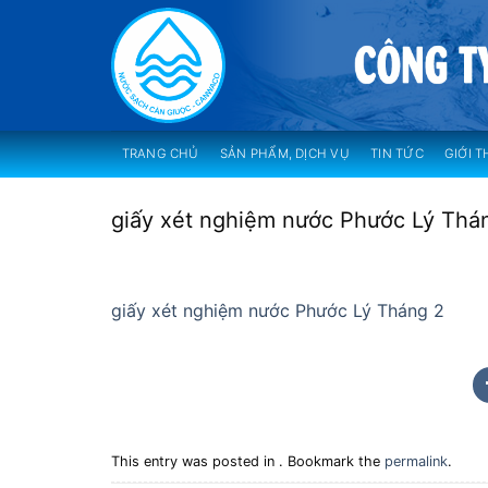
Skip
to
content
TRANG CHỦ
SẢN PHẨM, DỊCH VỤ
TIN TỨC
GIỚI T
giấy xét nghiệm nước Phước Lý Thá
giấy xét nghiệm nước Phước Lý Tháng 2
This entry was posted in . Bookmark the
permalink
.