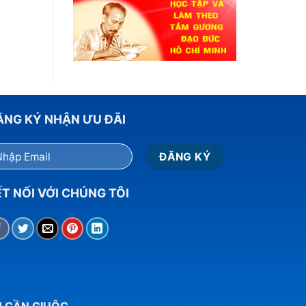
ĂNG KÝ NHẬN ƯU ĐÃI
T NỐI VỚI CHÚNG TÔI