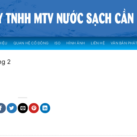
HIỆU
QUAN HỆ CỔ ĐÔNG
ISO
HÌNH ẢNH
LIÊN HỆ
VĂN BẢN PHÁT
ng 2