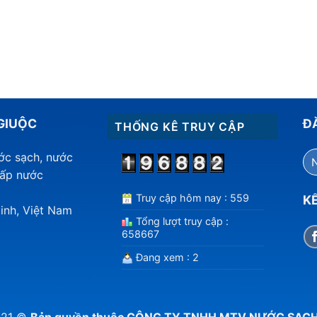
GIUỘC
Đ
THỐNG KÊ TRUY CẬP
ước sạch, nước
cấp nước
Truy cập hôm nay : 559
KẾ
inh, Việt Nam
Tổng lượt truy cập :
658667
Đang xem : 2