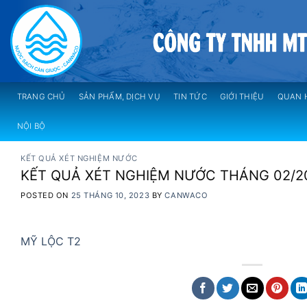
Skip
to
content
TRANG CHỦ
SẢN PHẨM, DỊCH VỤ
TIN TỨC
GIỚI THIỆU
QUAN 
NỘI BỘ
KẾT QUẢ XÉT NGHIỆM NƯỚC
KẾT QUẢ XÉT NGHIỆM NƯỚC THÁNG 02/2
POSTED ON
25 THÁNG 10, 2023
BY
CANWACO
MỸ LỘC T2