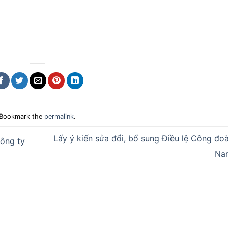
 Bookmark the
permalink
.
Lấy ý kiến sửa đổi, bổ sung Điều lệ Công đoà
công ty
N