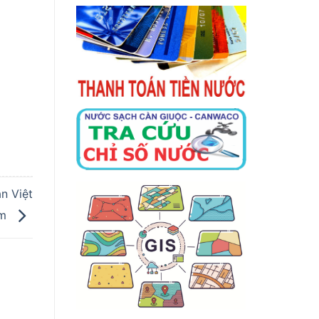
n Việt
am