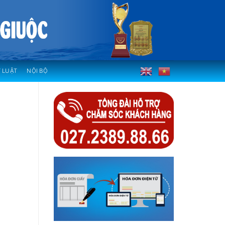
 LUẬT
NỘI BỘ