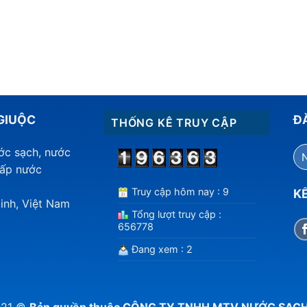
GIUỘC
Đ
THỐNG KÊ TRUY CẬP
ước sạch, nước
cấp nước
Truy cập hôm nay : 9
KẾ
inh, Việt Nam
Tổng lượt truy cập :
656778
Đang xem : 2