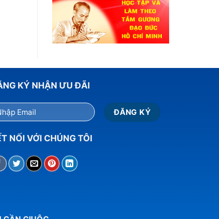
ĂNG KÝ NHẬN ƯU ĐÃI
T NỐI VỚI CHÚNG TÔI