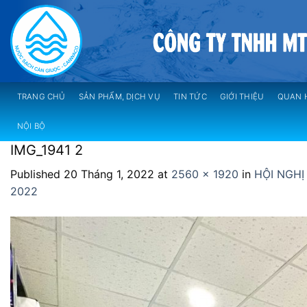
Skip
to
content
TRANG CHỦ
SẢN PHẨM, DỊCH VỤ
TIN TỨC
GIỚI THIỆU
QUAN 
NỘI BỘ
IMG_1941 2
Published
20 Tháng 1, 2022
at
2560 × 1920
in
HỘI NGHỊ
2022