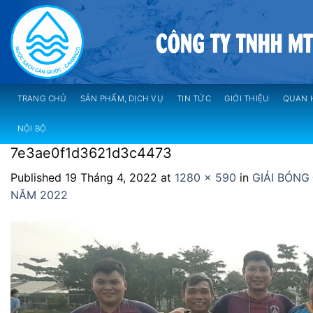
Skip
to
content
TRANG CHỦ
SẢN PHẨM, DỊCH VỤ
TIN TỨC
GIỚI THIỆU
QUAN 
NỘI BỘ
7e3ae0f1d3621d3c4473
Published
19 Tháng 4, 2022
at
1280 × 590
in
GIẢI BÓN
NĂM 2022