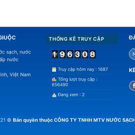
GIUỘC
Đ
THỐNG KÊ TRUY CẬP
ước sạch, nước
cấp nước
Truy cập hôm nay : 1687
KẾ
inh, Việt Nam
Tổng lượt truy cập :
656490
Đang xem : 2
021 ©
Bản quyền thuộc CÔNG TY TNHH MTV NƯỚC SẠC