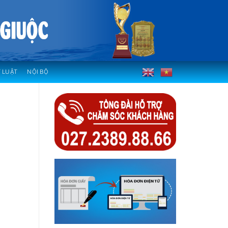
 LUẬT
NỘI BỘ