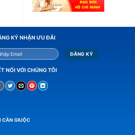
ĂNG KÝ NHẬN ƯU ĐÃI
T NỐI VỚI CHÚNG TÔI
H CẦN GIUỘC