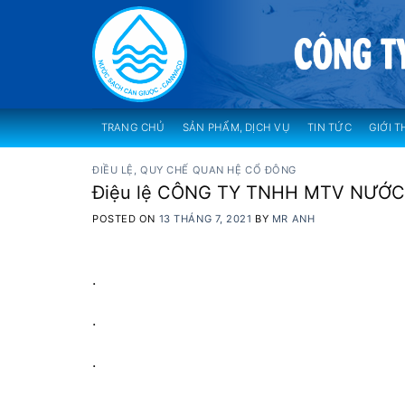
Skip
to
content
TRANG CHỦ
SẢN PHẨM, DỊCH VỤ
TIN TỨC
GIỚI T
ĐIỀU LỆ, QUY CHẾ QUAN HỆ CỔ ĐÔNG
Điệu lệ CÔNG TY TNHH MTV NƯỚ
POSTED ON
13 THÁNG 7, 2021
BY
MR ANH
.
.
.
.