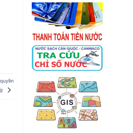
 quyền
ng