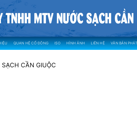
HIỆU
QUAN HỆ CỔ ĐÔNG
ISO
HÌNH ẢNH
LIÊN HỆ
VĂN BẢN PHÁT
C SẠCH CẦN GIUỘC