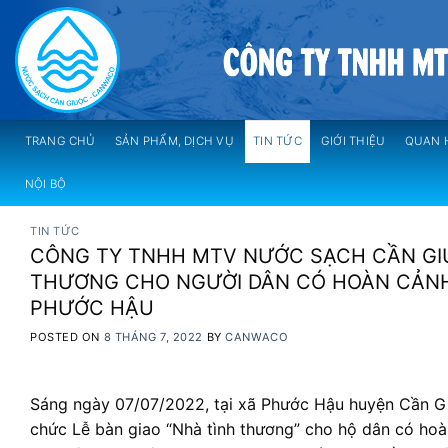
Skip
to
content
TRANG CHỦ
SẢN PHẨM, DỊCH VỤ
TIN TỨC
GIỚI THIỆU
QUAN 
NỘI BỘ
TIN TỨC
CÔNG TY TNHH MTV NƯỚC SẠCH CẦN GI
THƯƠNG CHO NGƯỜI DÂN CÓ HOÀN CẢNH
PHƯỚC HẬU
POSTED ON
8 THÁNG 7, 2022
BY
CANWACO
Sáng ngày 07/07/2022, tại xã Phước Hậu huyện Cần G
chức Lễ bàn giao “Nhà tình thương” cho hộ dân có hoà