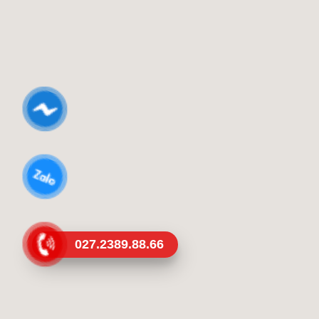
027.2389.88.66