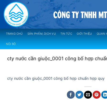
Skip
to
content
TRANG CHỦ
SẢN PHẨM, DỊCH VỤ
TIN TỨC
GIỚI THIỆU
QUAN 
NỘI BỘ
cty nước cần giuộc_0001 công bố hợp chuẩ
cty nước cần giuộc_0001 công bố hợp chuẩn hợp quy