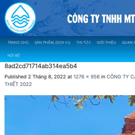
Skip
to
content
TRANG CHỦ
SẢN PHẨM, DỊCH VỤ
TIN TỨC
GIỚI THIỆU
QUAN 
NỘI BỘ
8ad2cd71714ab314ea5b4
Published
2 Tháng 8, 2022
at
1276 × 956
in
CÔNG TY C
THIẾT 2022