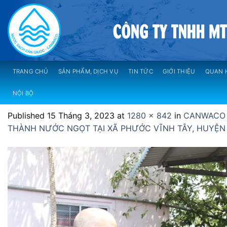
Skip
to
content
TRANG CHỦ
SẢN PHẨM, DỊCH VỤ
TIN TỨC
GIỚI THIỆU
QUAN 
NỘI BỘ
Published
15 Tháng 3, 2023
at
1280 × 842
in
CANWACO 
THÀNH NƯỚC NGỌT TẠI XÃ PHƯỚC VĨNH TÂY, HUYỆN