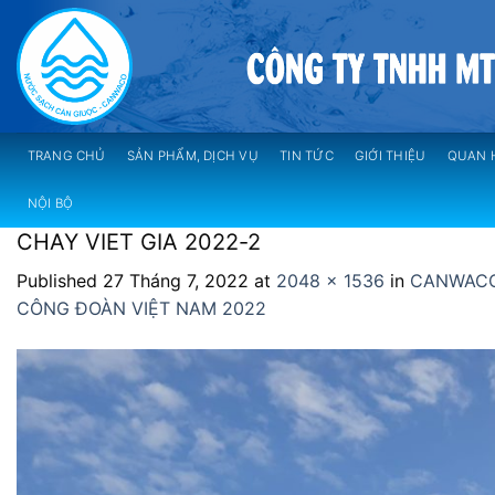
Skip
to
content
TRANG CHỦ
SẢN PHẨM, DỊCH VỤ
TIN TỨC
GIỚI THIỆU
QUAN 
NỘI BỘ
CHAY VIET GIA 2022-2
Published
27 Tháng 7, 2022
at
2048 × 1536
in
CANWACO
CÔNG ĐOÀN VIỆT NAM 2022