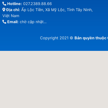
Hotline:
027.2389.88.66
Địa chỉ:
Ấp Lộc Tiền, Xã Mỹ Lộc, Tỉnh Tây Ninh,
Việt Nam
Email:
chờ cập nhật...
Copyright 2021 ©
Bản quyền thuộ