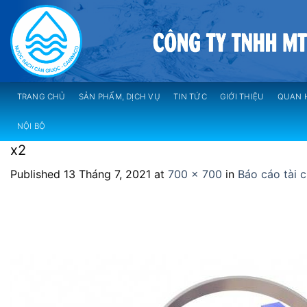
Skip
to
content
TRANG CHỦ
SẢN PHẨM, DỊCH VỤ
TIN TỨC
GIỚI THIỆU
QUAN 
NỘI BỘ
x2
Published
13 Tháng 7, 2021
at
700 × 700
in
Báo cáo tài 