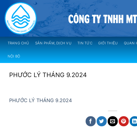
Skip
to
content
TRANG CHỦ
SẢN PHẨM, DỊCH VỤ
TIN TỨC
GIỚI THIỆU
QUAN 
NỘI BỘ
PHƯỚC LÝ THÁNG 9.2024
PHƯỚC LÝ THÁNG 9.2024