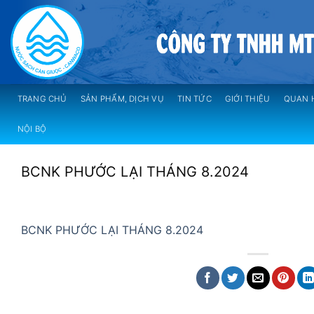
Skip
to
content
TRANG CHỦ
SẢN PHẨM, DỊCH VỤ
TIN TỨC
GIỚI THIỆU
QUAN 
NỘI BỘ
BCNK PHƯỚC LẠI THÁNG 8.2024
BCNK PHƯỚC LẠI THÁNG 8.2024