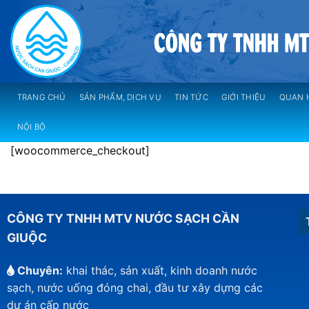
Skip
to
content
TRANG CHỦ
SẢN PHẨM, DỊCH VỤ
TIN TỨC
GIỚI THIỆU
QUAN 
NỘI BỘ
[woocommerce_checkout]
CÔNG TY TNHH MTV NƯỚC SẠCH CẦN
GIUỘC
Chuyên:
khai thác, sản xuất, kinh doanh nước
sạch, nước uống đóng chai, đầu tư xây dựng các
dự án cấp nước